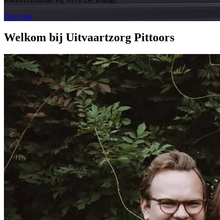
Over ons
Welkom bij Uitvaartzorg Pittoors