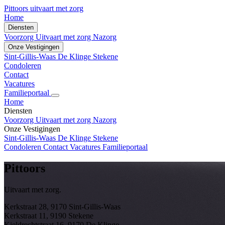
Pittoors
uitvaart met zorg
Home
Diensten
Voorzorg
Uitvaart met zorg
Nazorg
Onze Vestigingen
Sint-Gillis-Waas
De Klinge
Stekene
Condoleren
Contact
Vacatures
Familieportaal
Home
Diensten
Voorzorg
Uitvaart met zorg
Nazorg
Onze Vestigingen
Sint-Gillis-Waas
De Klinge
Stekene
Condoleren
Contact
Vacatures
Familieportaal
Pittoors
Uitvaart met zorg.
Kerkstraat 28, 9170 Sint-Gillis-Waas
Kerkstraat 11, 9190 Stekene
Kieldrechtstraat 16, 9170 De Klinge