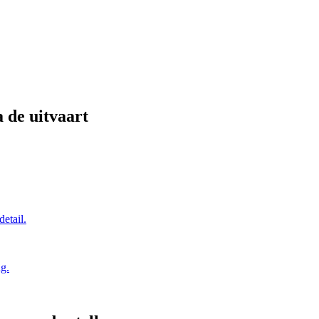
a de uitvaart
detail.
ng.