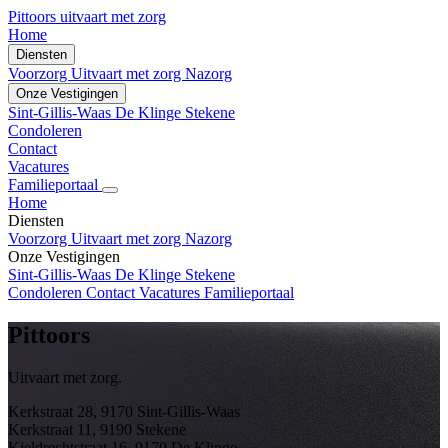
Pittoors
uitvaart met zorg
Home
Diensten
Voorzorg
Uitvaart met zorg
Nazorg
Onze Vestigingen
Sint-Gillis-Waas
De Klinge
Stekene
Condoleren
Contact
Vacatures
Familieportaal
Home
Diensten
Voorzorg
Uitvaart met zorg
Nazorg
Onze Vestigingen
Sint-Gillis-Waas
De Klinge
Stekene
Condoleren
Contact
Vacatures
Familieportaal
Pittoors
Uitvaart met zorg.
Kerkstraat 28, 9170 Sint-Gillis-Waas
Kerkstraat 11, 9190 Stekene
Kieldrechtstraat 16, 9170 De Klinge