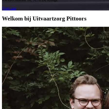
Over ons
Welkom bij Uitvaartzorg Pittoors