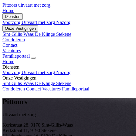
Pittoors
uitvaart met zorg
Home
Diensten
Voorzorg
Uitvaart met zorg
Nazorg
Onze Vestigingen
Sint-Gillis-Waas
De Klinge
Stekene
Condoleren
Contact
Vacatures
Familieportaal
Home
Diensten
Voorzorg
Uitvaart met zorg
Nazorg
Onze Vestigingen
Sint-Gillis-Waas
De Klinge
Stekene
Condoleren
Contact
Vacatures
Familieportaal
Pittoors
Uitvaart met zorg.
Kerkstraat 28, 9170 Sint-Gillis-Waas
Kerkstraat 11, 9190 Stekene
Kieldrechtstraat 16, 9170 De Klinge