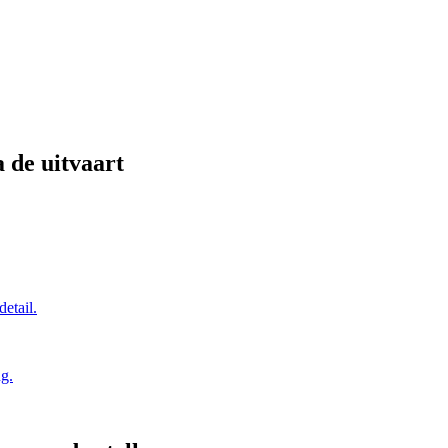
a de uitvaart
detail.
ng.