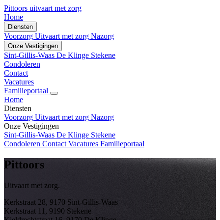
Pittoors
uitvaart met zorg
Home
Diensten
Voorzorg
Uitvaart met zorg
Nazorg
Onze Vestigingen
Sint-Gillis-Waas
De Klinge
Stekene
Condoleren
Contact
Vacatures
Familieportaal
Home
Diensten
Voorzorg
Uitvaart met zorg
Nazorg
Onze Vestigingen
Sint-Gillis-Waas
De Klinge
Stekene
Condoleren
Contact
Vacatures
Familieportaal
Pittoors
Uitvaart met zorg.
Kerkstraat 28, 9170 Sint-Gillis-Waas
Kerkstraat 11, 9190 Stekene
Kieldrechtstraat 16, 9170 De Klinge