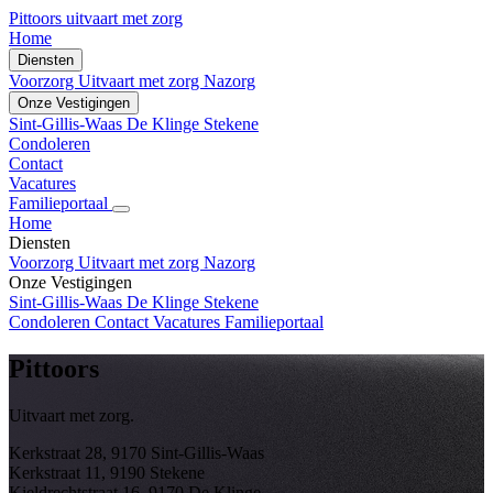
Pittoors
uitvaart met zorg
Home
Diensten
Voorzorg
Uitvaart met zorg
Nazorg
Onze Vestigingen
Sint-Gillis-Waas
De Klinge
Stekene
Condoleren
Contact
Vacatures
Familieportaal
Home
Diensten
Voorzorg
Uitvaart met zorg
Nazorg
Onze Vestigingen
Sint-Gillis-Waas
De Klinge
Stekene
Condoleren
Contact
Vacatures
Familieportaal
Pittoors
Uitvaart met zorg.
Kerkstraat 28, 9170 Sint-Gillis-Waas
Kerkstraat 11, 9190 Stekene
Kieldrechtstraat 16, 9170 De Klinge