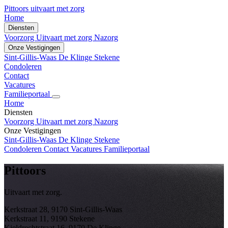
Pittoors
uitvaart met zorg
Home
Diensten
Voorzorg
Uitvaart met zorg
Nazorg
Onze Vestigingen
Sint-Gillis-Waas
De Klinge
Stekene
Condoleren
Contact
Vacatures
Familieportaal
Home
Diensten
Voorzorg
Uitvaart met zorg
Nazorg
Onze Vestigingen
Sint-Gillis-Waas
De Klinge
Stekene
Condoleren
Contact
Vacatures
Familieportaal
Pittoors
Uitvaart met zorg.
Kerkstraat 28, 9170 Sint-Gillis-Waas
Kerkstraat 11, 9190 Stekene
Kieldrechtstraat 16, 9170 De Klinge