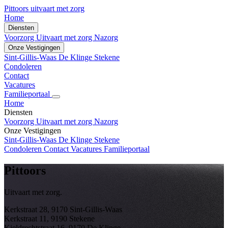
Pittoors
uitvaart met zorg
Home
Diensten
Voorzorg
Uitvaart met zorg
Nazorg
Onze Vestigingen
Sint-Gillis-Waas
De Klinge
Stekene
Condoleren
Contact
Vacatures
Familieportaal
Home
Diensten
Voorzorg
Uitvaart met zorg
Nazorg
Onze Vestigingen
Sint-Gillis-Waas
De Klinge
Stekene
Condoleren
Contact
Vacatures
Familieportaal
Pittoors
Uitvaart met zorg.
Kerkstraat 28, 9170 Sint-Gillis-Waas
Kerkstraat 11, 9190 Stekene
Kieldrechtstraat 16, 9170 De Klinge