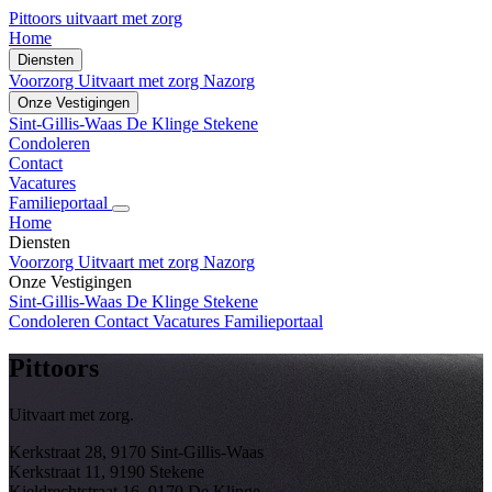
Pittoors
uitvaart met zorg
Home
Diensten
Voorzorg
Uitvaart met zorg
Nazorg
Onze Vestigingen
Sint-Gillis-Waas
De Klinge
Stekene
Condoleren
Contact
Vacatures
Familieportaal
Home
Diensten
Voorzorg
Uitvaart met zorg
Nazorg
Onze Vestigingen
Sint-Gillis-Waas
De Klinge
Stekene
Condoleren
Contact
Vacatures
Familieportaal
Pittoors
Uitvaart met zorg.
Kerkstraat 28, 9170 Sint-Gillis-Waas
Kerkstraat 11, 9190 Stekene
Kieldrechtstraat 16, 9170 De Klinge