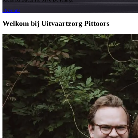
Over ons
Welkom bij Uitvaartzorg Pittoors