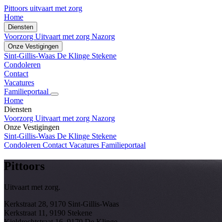
Pittoors
uitvaart met zorg
Home
Diensten
Voorzorg
Uitvaart met zorg
Nazorg
Onze Vestigingen
Sint-Gillis-Waas
De Klinge
Stekene
Condoleren
Contact
Vacatures
Familieportaal
Home
Diensten
Voorzorg
Uitvaart met zorg
Nazorg
Onze Vestigingen
Sint-Gillis-Waas
De Klinge
Stekene
Condoleren
Contact
Vacatures
Familieportaal
Pittoors
Uitvaart met zorg.
Kerkstraat 28, 9170 Sint-Gillis-Waas
Kerkstraat 11, 9190 Stekene
Kieldrechtstraat 16, 9170 De Klinge