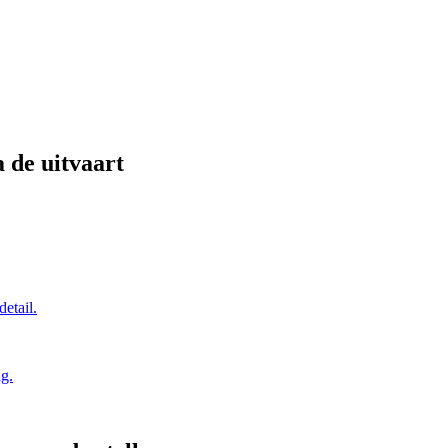
a de uitvaart
detail.
ng.