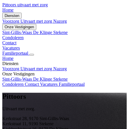
Pittoors
uitvaart met zorg
Home
Diensten
Voorzorg
Uitvaart met zorg
Nazorg
Onze Vestigingen
Sint-Gillis-Waas
De Klinge
Stekene
Condoleren
Contact
Vacatures
Familieportaal
Home
Diensten
Voorzorg
Uitvaart met zorg
Nazorg
Onze Vestigingen
Sint-Gillis-Waas
De Klinge
Stekene
Condoleren
Contact
Vacatures
Familieportaal
Pittoors
Uitvaart met zorg.
Kerkstraat 28, 9170 Sint-Gillis-Waas
Kerkstraat 11, 9190 Stekene
Kieldrechtstraat 16, 9170 De Klinge