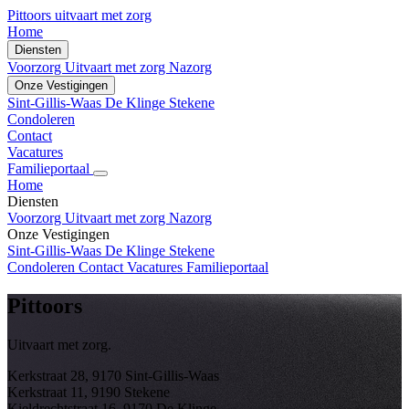
Pittoors
uitvaart met zorg
Home
Diensten
Voorzorg
Uitvaart met zorg
Nazorg
Onze Vestigingen
Sint-Gillis-Waas
De Klinge
Stekene
Condoleren
Contact
Vacatures
Familieportaal
Home
Diensten
Voorzorg
Uitvaart met zorg
Nazorg
Onze Vestigingen
Sint-Gillis-Waas
De Klinge
Stekene
Condoleren
Contact
Vacatures
Familieportaal
Pittoors
Uitvaart met zorg.
Kerkstraat 28, 9170 Sint-Gillis-Waas
Kerkstraat 11, 9190 Stekene
Kieldrechtstraat 16, 9170 De Klinge